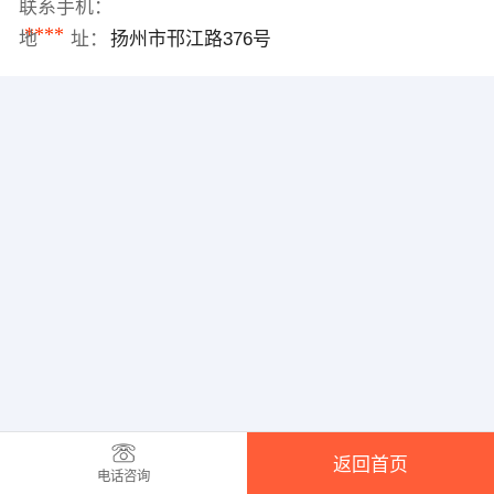
联系手机：
****
地 址：
扬州市邗江路376号
返回首页
电话咨询