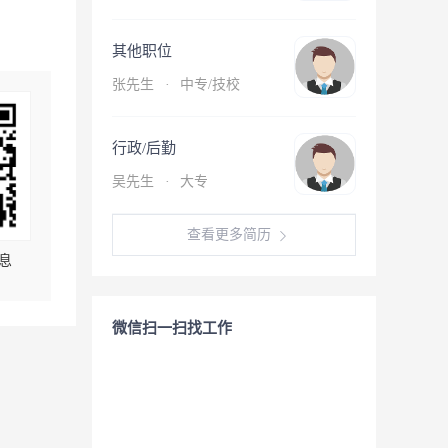
其他职位
张先生
·
中专/技校
行政/后勤
吴先生
·
大专
查看更多简历
息
微信扫一扫找工作