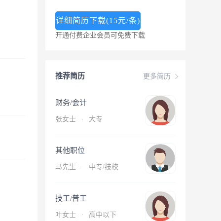
详细简历下载(15元/条)
开通付费企业会员可免费下载
推荐简历
更多简历
财务/会计
张女士
·
大专
其他职位
马先生
·
中专/技校
技工/普工
叶女士
·
高中以下